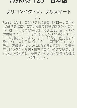
​AGRAS T25 日本版
よりコンパクトに。よりスマート
に。
Agras T25は、コンパクトな農業用ドローンの新た
な基準を確立します。軽量で機敏な動きが可能な
T25は、一人でも簡単に操作できます。最大20 kg
の噴霧ペイロード、または最大20 kgの散布ペイロ
ードに対応しています。また、T25は、前方および
後方フェーズドアレイレーダー、両眼ビジョンシス
テム、高解像FPVジンバルカメラを搭載し、測量や
マッピングから噴霧・散布作業に至るまで幅広いミ
ッションに対応し、多様な地形環境下で優れた性能
を発揮します。