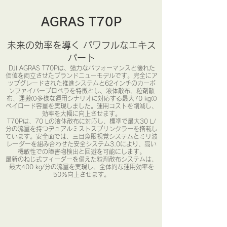
​AGRAS T70P
未来の効率を導く パワフルなエキス
パート
DJI AGRAS T70Pは、強力なパフォーマンスと優れた
価値を両立させたブランドニューモデルです。完全にア
ップグレードされた推進システムと62インチのカーボ
ンファイバープロペラを特徴とし、液体散布、粒剤散
布、運搬の多様な運用シナリオに対応する最大70 kgの
ペイロード容量を実現しました。運用コストを削減し、
効率を大幅に向上させます。
T70Pは、70 Lの液体散布に対応し、標準で最大30 L/
分の流量を持つデュアルミストスプリンクラーを搭載し
ています。安全面では、三目魚眼視覚システムとミリ波
レーダーを組み合わせた安全システム3.0により、高い
機敏性での障害物検出と回避を可能にします。
最新のねじ式フィーダーを備えた粒剤散布システムは、
最大400 kg/分の流量を実現し、全体的な運用効率を
50%向上させます。