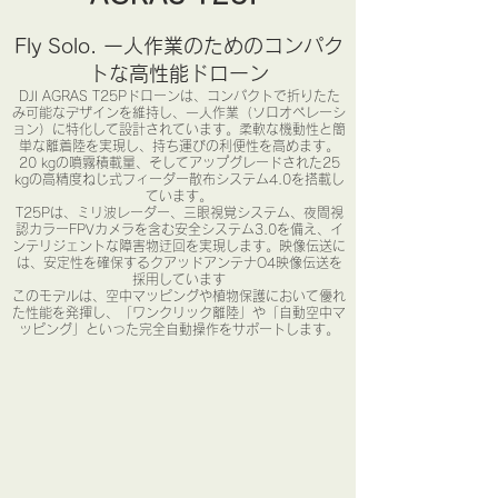
Fly Solo. 一人作業のためのコンパク
トな高性能ドローン
DJI AGRAS T25Pドローンは、コンパクトで折りたた
み可能なデザインを維持し、一人作業（ソロオペレーシ
ョン）に特化して設計されています。柔軟な機動性と簡
単な離着陸を実現し、持ち運びの利便性を高めます。
20 kgの噴霧積載量、そしてアップグレードされた25
kgの高精度ねじ式フィーダー散布システム4.0を搭載し
ています。
T25Pは、ミリ波レーダー、三眼視覚システム、夜間視
認カラーFPVカメラを含む安全システム3.0を備え、イ
ンテリジェントな障害物迂回を実現します。映像伝送に
は、安定性を確保するクアッドアンテナO4映像伝送を
採用しています
​
このモデルは、空中マッピングや植物保護において優れ
た性能を発揮し、「ワンクリック離陸」や「自動空中マ
ッピング」といった完全自動操作をサポートします。