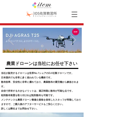
​農業ドローンは当社にお任せ下さい
当社が販売するドローンは世界No.1シェアのDJI社製ドローンです。
日本国内でも非常に多く使われている機体です。
​散布効率、安全性に非常に優れており、農薬散布の重労働から解放されま
す。
自信で所有する大きなメリットは、適正時期に散布が可能な点です。
粒剤散布装置を取り付ければ粒剤散布も可能です。
メンテナンスも農業ドローン整備士資格を保有したスタッフが常勤しており
ますので、ご購入後のアフターサービスもご安心ください。
​詳しくは弊社までお問合せ下さい。