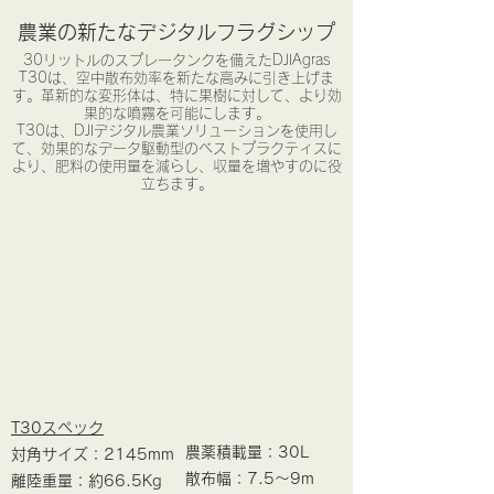
農業の新たなデジタルフラグシップ
30リットルのスプレータンクを備えたDJIAgras
T30は、空中散布効率を新たな高みに引き上げま
す。革新的な変形体は、特に果樹に対して、より効
果的な噴霧を可能にします。
T30は、DJIデジタル農業ソリューションを使用し
て、効果的なデータ駆動型のベストプラクティスに
より、肥料の使用量を減らし、収量を増やすのに役
立ちます。
T30スペック
農薬積載量：30L
対角サイズ：2145mm
散布幅：7.5～9m
離陸重量：約66.5Kg