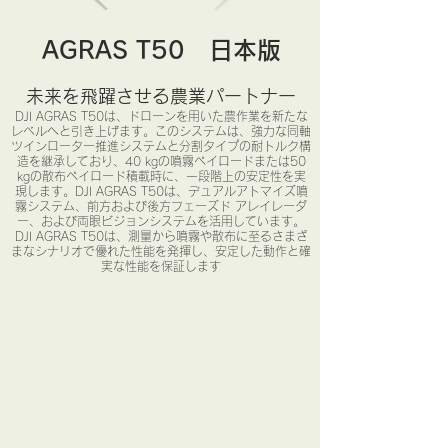
​AGRAS T50 日本版
未来を飛躍させる農業パートナー
DJI AGRAS T50は、ドローンを用いた農作業を新たな
レベルへと引き上げます。このシステムは、強力な同軸
ツインローター推進システムと分割タイプの耐トルク構
造を継承しており、40 kgの噴霧ペイロードまたは50
kgの散布ペイロード積載時に、一段階上の安定性を実
現します。DJI AGRAS T50は、デュアルアトマイズ噴
霧システム、前方および後方フェーズド アレイレーダ
ー、および両眼ビジョンシステムを活用しています。
DJI AGRAS T50は、測量から噴霧や散布に至るさまざ
まなシナリオで優れた性能を発揮し、安定した動作と確
実な性能を保証します