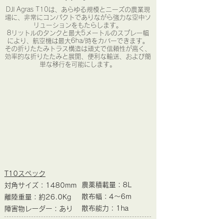
DJI Agras T10は、あらゆる規模とニーズの農業現
場に、非常にコンパクトでありながら強力な空中ソ
リューションをもたらします。
8リットルのタンクと最大5メートルのスプレー幅
により、航空機は最大6ha/時をカバーできます。
その折りたたみトラス構造は頑丈で信頼性が高く、
効率的な折りたたみと展開、便利な輸送、および簡
単な移行を可能にします。
T10スペック
農薬積載量：8L
対角サイズ：1480mm
散布幅：4～6m
離陸重量：約26.0Kg
​散布能力：1ha
​障害物レーダー：あり